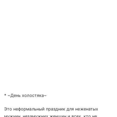
* ~День холостяка~
Это неформальный праздник для неженатых
мужчин, незамужних женщин и всех, кто не