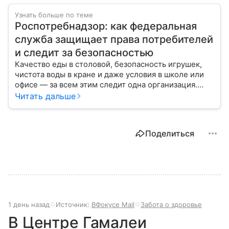
Узнать больше по теме
Роспотребнадзор: как федеральная
служба защищает права потребителей
и следит за безопасностью
Качество еды в столовой, безопасность игрушек,
чистота воды в кране и даже условия в школе или
офисе — за всем этим следит одна организация.
Роспотребнадзор — федеральная служба, которая
Читать дальше
защищает права потребителей и следит за
санитарной безопасностью. В статье расскажем, как
устроена эта служба, чем она занимается и почему
Поделиться
её работа важна для каждого жителя России.
1 день назад
Источник:
ВФокусе Mail
Забота о здоровье
В Центре Гамалеи