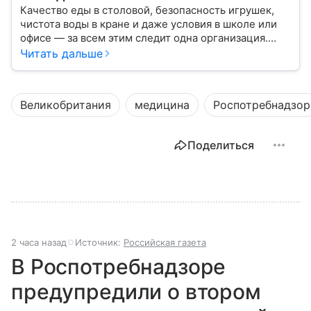
Качество еды в столовой, безопасность игрушек,
чистота воды в кране и даже условия в школе или
офисе — за всем этим следит одна организация.
Роспотребнадзор — федеральная служба, которая
Читать дальше
защищает права потребителей и следит за
санитарной безопасностью. В статье расскажем, как
устроена эта служба, чем она занимается и почему
Великобритания
медицина
Роспотребнадзор
её работа важна для каждого жителя России.
Поделиться
2 часа назад
Источник:
Российская газета
В Роспотребнадзоре
предупредили о втором