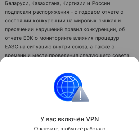
Беларуси, Казахстана, Киргизии и России
подписали распоряжения - о годовом отчете о
состоянии конкуренции на мировых рынках и
пресечении нарушений правил конкуренции, об
отчете ЕЭК о мониторинге влияния процедур
ЕАЭС на ситуацию внутри союза, а также о
времени и месте проведения следующего совета.
Как анонсировал глава российского
правительства Михаил Мишустин, оно
запланировано на 1-2 октября и должно пройти в
Минске.
Поделиться
У вас включ
ён
V
P
N
Отключите, чтобы всё работало