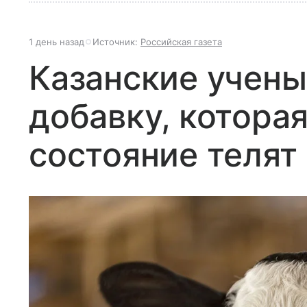
1 день назад
Источник:
Российская газета
Казанские учен
добавку, котора
состояние телят