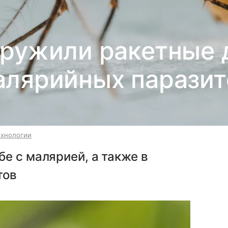
аружили ракетные 
алярийных паразит
ехнологии
е с малярией, а также в
тов