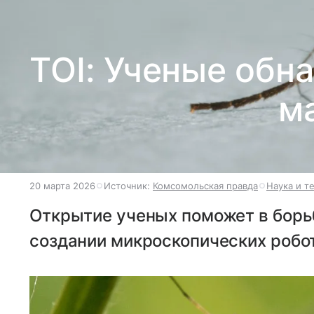
TOI: Ученые обн
м
20 марта 2026
Источник:
Комсомольская правда
Наука и т
Открытие ученых поможет в борьб
создании микроскопических робо