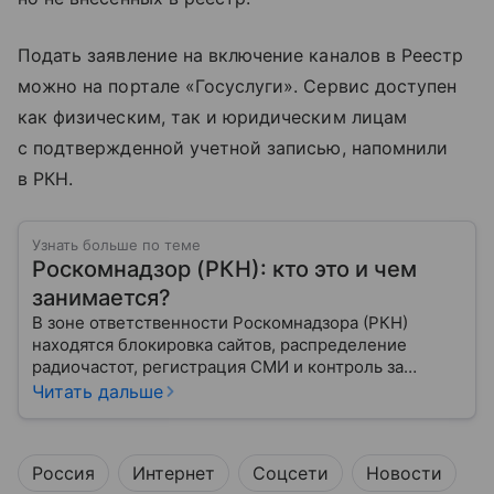
Подать заявление на включение каналов в Реестр
можно на портале «Госуслуги». Сервис доступен
как физическим, так и юридическим лицам
с подтвержденной учетной записью, напомнили
в РКН.
Узнать больше по теме
Роскомнадзор (РКН): кто это и чем
занимается?
В зоне ответственности Роскомнадзора (РКН)
находятся блокировка сайтов, распределение
радиочастот, регистрация СМИ и контроль за
защитой персональных данных. Это главный
Читать дальше
регулятор цифрового и медийного пространства
России. В статье разберем, чем занимается эта
организация и почему она так важна для каждого
Россия
Интернет
Соцсети
Новости
пользователя интернета и телефона.