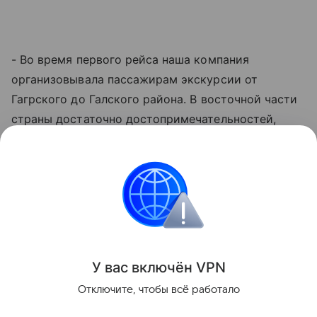
- Во время первого рейса наша компания
организовывала пассажирам экскурсии от
Гагрского до Галского района. В восточной части
страны достаточно достопримечательностей,
особенно природных объектов и термальных
источников. В октябре продолжается
бархатный
сезон
и можно купаться в море. Думаю, еще один
рейс можно было бы запустить зимой в
мандариновый сезон, - отметила она.
Поделиться
У вас включ
ён
V
P
N
Отключите, чтобы всё работало