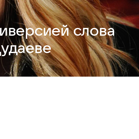
диверсией слова
Дудаеве