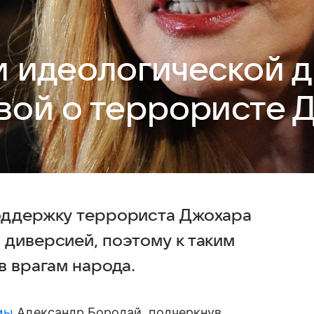
и идеологической 
вой о террористе 
поддержку террориста Джохара
 диверсией, поэтому к таким
в врагам народа.
мы
Александр Бородай, подчеркнув