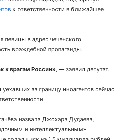
нтов
к ответственности в ближайшее
я певицы в адрес чеченского
асть враждебной пропаганды.
к к врагам России»
, — заявил депутат.
 уехавших за границу иноагентов сейчас
тветственности.
гачёва назвала Джохара Дудаева,
рядочным и интеллектуальным»
це подали иск на 1,5 миллиарда рублей.