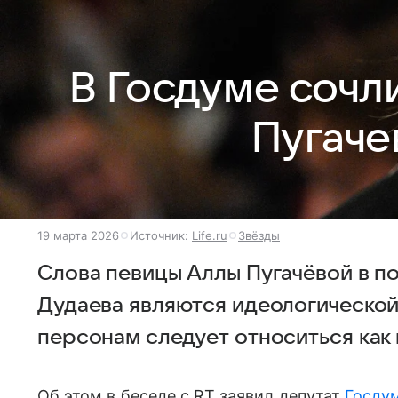
В Госдуме сочл
Пугаче
19 марта 2026
Источник:
Life.ru
Звёзды
Слова певицы Аллы Пугачёвой в 
Дудаева являются идеологической
персонам следует относиться как 
Об этом в беседе с RT заявил депутат
Госду