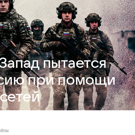
 Запад пытается
ссию при помощи
сетей
ойны