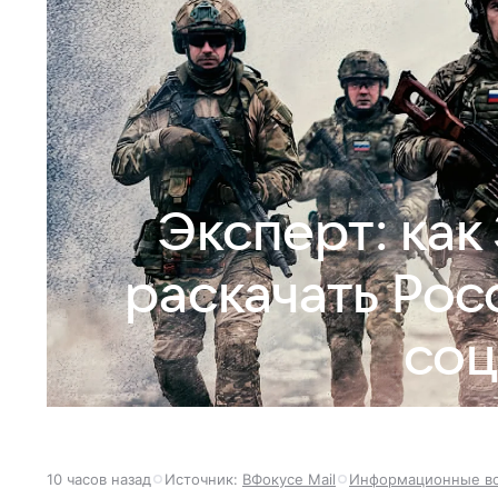
Эксперт: как
раскачать Ро
соц
10 часов назад
Источник:
ВФокусе Mail
Информационные в