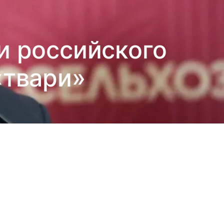
и российского
«твари»