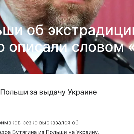
ши об экстрадици
о описали словом 
 Польши за выдачу Украине
римаков резко высказался об
дра Бутягина из Польши на Украину.