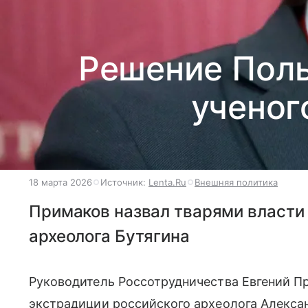
Решение Поль
ученог
18 марта 2026
Источник:
Lenta.Ru
Внешняя политика
Примаков назвал тварями власти
археолога Бутягина
Руководитель Россотрудничества Евгений П
экстрадиции российского археолога Алексан