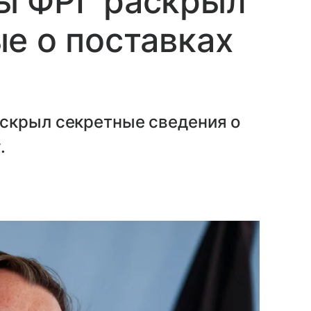
ы ФРГ раскрыл
е о поставках
скрыл секретные сведения о
.