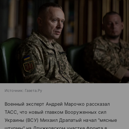
Источник:
Газета.Ру
Военный эксперт Андрей Марочко рассказал
ТАСС, что новый главком Вооруженных сил
Украины (ВСУ) Михаил Драпатый начал "мясные
штурмы" на Дружковском участке фронта в