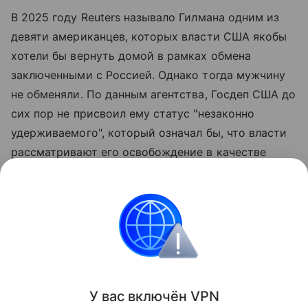
В 2025 году Reuters называло Гилмана одним из
девяти американцев, которых власти США якобы
хотели бы вернуть домой в рамках обмена
заключенными с Россией. Однако тогда мужчину
не обменяли. По данным агентства, Госдеп США до
сих пор не присвоил ему статус "незаконно
удерживаемого", который означал бы, что власти
рассматривают его освобождение в качестве
приоритетной задачи и принимают
соответствующие меры в рамках
межведомственного взаимодействия. При этом,
как отмечает Reuters, родственники Гилмана
просили об этом еще с 2023 года.
Поделиться
У вас включ
ён
V
P
N