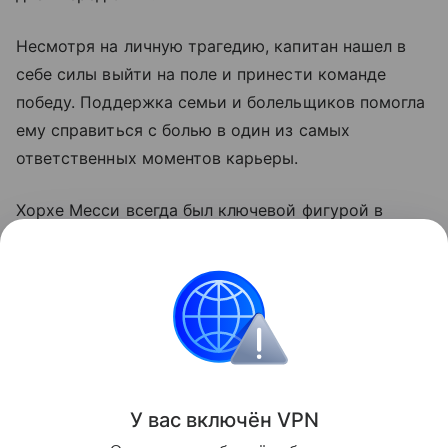
Несмотря на личную трагедию, капитан нашел в
себе силы выйти на поле и принести команде
победу. Поддержка семьи и болельщиков помогла
ему справиться с болью в один из самых
ответственных моментов карьеры.
Хорхе Месси всегда был ключевой фигурой в
карьере сына. Именно он вел переговоры о первых
контрактах Лео еще в "Барселоне", а затем
сопровождал его на протяжении всей карьеры в
ПСЖ и "Интер Майами". Семья просит уважать
частную жизнь в этот тяжелый период скорби.
Поделиться
У вас включ
ён
V
P
N