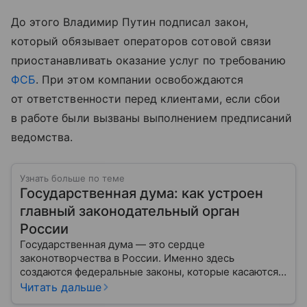
До этого Владимир Путин подписал закон,
который обязывает операторов сотовой связи
приостанавливать оказание услуг по требованию
ФСБ
. При этом компании освобождаются
от ответственности перед клиентами, если сбои
в работе были вызваны выполнением предписаний
ведомства.
Узнать больше по теме
Государственная дума: как устроен
главный законодательный орган
России
Государственная дума — это сердце
законотворчества в России. Именно здесь
создаются федеральные законы, которые касаются
жизни каждого гражданина: от образования и
Читать дальше
медицины до налогов и внешней политики. В статье