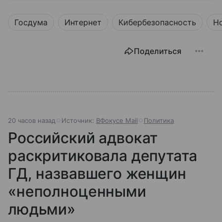
разберем, как устроена Дума.
Госдума
Интернет
Кибербезопасность
Н
Поделиться
20 часов назад
Источник:
ВФокусе Mail
Политика
Российский адвокат
раскритиковала депутата
ГД, назвавшего женщин
«неполноценными
людьми»