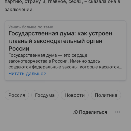
партию, страну и, главное, себя», – сказала она в
заключении.
Узнать больше по теме
Государственная дума: как устроен
главный законодательный орган
России
Государственная дума — это сердце
законотворчества в России. Именно здесь
создаются федеральные законы, которые касаются
жизни каждого гражданина: от образования и
Читать дальше
медицины до налогов и внешней политики. В статье
разберем, как устроена Дума.
Россия
Госдума
Новости
Политика
Поделиться