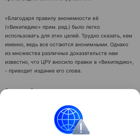
«Благодаря правилу анонимности её
(«Википедию» прим. ред.) было легко
использовать для этих целей. Трудно сказать, кем
именно, ведь все остаются анонимными. Однако
из множества различных доказательств нам
известно, что ЦРУ вносило правки в «Википедию»,
- приводит издание его слова.
Сэнгер добавил, что сожалеет о том, что не
внедрил меры предосторожности в проект для
защиты с пропагандой.
США
Инфовойны
Новости