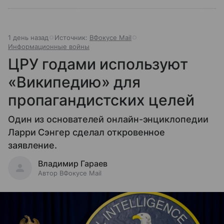
1 день назад
Источник:
ВФокусе Mail
Информационные войны
ЦРУ годами используют
«Википедию» для
пропагандистских целей
Один из основателей онлайн-энциклопедии
Ларри Сэнгер сделал откровенное
заявление.
Владимир Гараев
Автор ВФокусе Mail