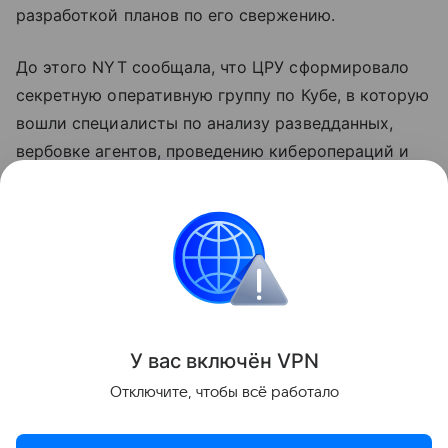
разработкой планов по его свержению.
До этого NYT сообщала, что ЦРУ сформировало
секретную оперативную группу по Кубе, в которую
вошли специалисты по анализу разведданных,
вербовке агентов, проведению киберопераций и
тайных операций. Группа попытается добиться
раскола в политической элите Кубы и
способствовать приходу к власти политиков,
готовых учитывать требования американского
лидера.
Поделиться
У вас включ
ён
V
P
N
Отключите, чтобы всё работало