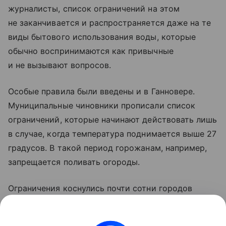
журналисты, список ограничений на этом
не заканчивается и распространяется даже на те
виды бытового использования воды, которые
обычно воспринимаются как привычные
и не вызывают вопросов.
Особые правила были введены и в Ганновере.
Муниципальные чиновники прописали список
ограничений, которые начинают действовать лишь
в случае, когда температура поднимается выше 27
градусов. В такой период горожанам, например,
запрещается поливать огороды.
Ограничения коснулись почти сотни городов
и округов по всей Германии. Меры экономии
водных ресурсов связаны с обмелением главной