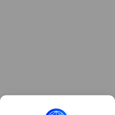
Пока официальная Москва хранит молчание, но
эксперты уверены: технические возможности для
нанесения удара по Starlink у России есть.