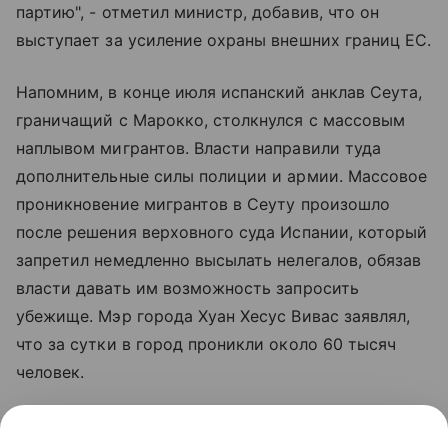
партию", - отметил министр, добавив, что он
выступает за усиление охраны внешних границ ЕС.
Напомним, в конце июля испанский анклав Сеута,
граничащий с Марокко, столкнулся с массовым
наплывом мигрантов. Власти направили туда
дополнительные силы полиции и армии. Массовое
проникновение мигрантов в Сеуту произошло
после решения верховного суда Испании, который
запретил немедленно высылать нелегалов, обязав
власти давать им возможность запросить
убежище. Мэр города Хуан Хесус Вивас заявлял,
что за сутки в город проникли около 60 тысяч
человек.
На фоне кризиса премьер-министр Италии