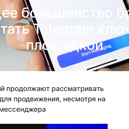
ее большинство бр
тать Telegram клю
площадкой
ий продолжают рассматривать
 для продвижения, несмотря на
 мессенджера