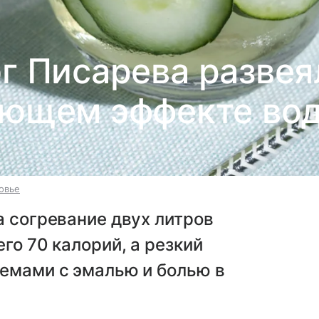
г Писарева развея
ющем эффекте вод
овье
а согревание двух литров
го 70 калорий, а резкий
лемами с эмалью и болью в