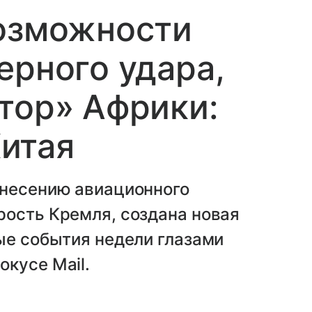
возможности
ерного удара,
тор» Африки:
итая
анесению авиационного
рость Кремля, создана новая
ые события недели глазами
кусе Mail.