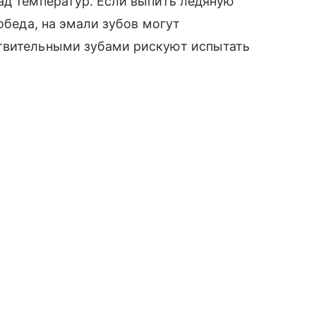
ад температур. Если выпить ледяную
обеда, на эмали зубов могут
твительными зубами рискуют испытать