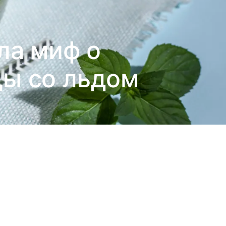
ла миф о
ы со льдом