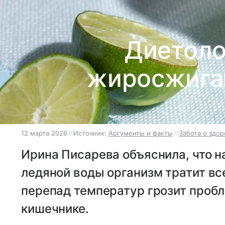
Диетоло
жиросжига
12 марта 2026
Источник:
Аргументы и факты
Забота о здор
Ирина Писарева объяснила, что н
ледяной воды организм тратит все
перепад температур грозит проб
кишечнике.