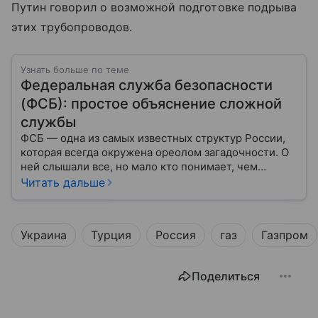
Путин говорил о возможной подготовке подрыва
этих трубопроводов.
Узнать больше по теме
Федеральная служба безопасности
(ФСБ): простое объяснение сложной
службы
ФСБ — одна из самых известных структур России,
которая всегда окружена ореолом загадочности. О
ней слышали все, но мало кто понимает, чем
именно занимается Федеральная служба
Читать дальше
безопасности, как устроена ее работа, подробнее —
в материале.
Украина
Турция
Россия
газ
Газпром
Поделиться