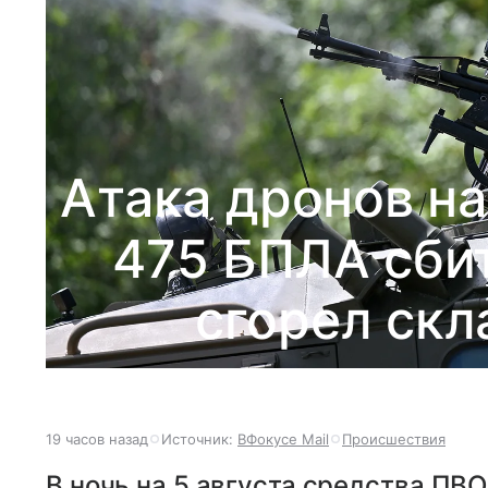
Атака дронов на
475 БПЛА сбит
сгорел скла
19 часов назад
Источник:
ВФокусе Mail
Происшествия
В ночь на 5 августа средства ПВ