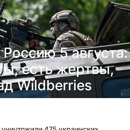
 Россию 5 августа:
ы, есть жертвы,
д Wildberries
О уничтожили 475 украинских