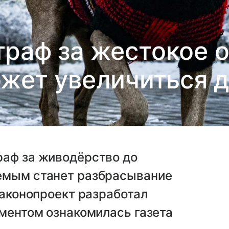
траф за жестокое 
ет увеличиться д
раф за живодёрство до
емым станет разбрасывание
законопроект разработал
ументом ознакомилась газета