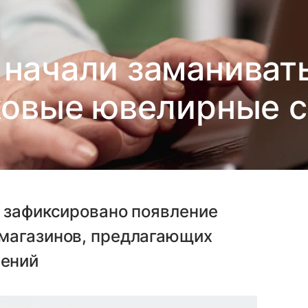
начали заманивать
овые ювелирные 
а зафиксировано появление
магазинов, предлагающих
шений