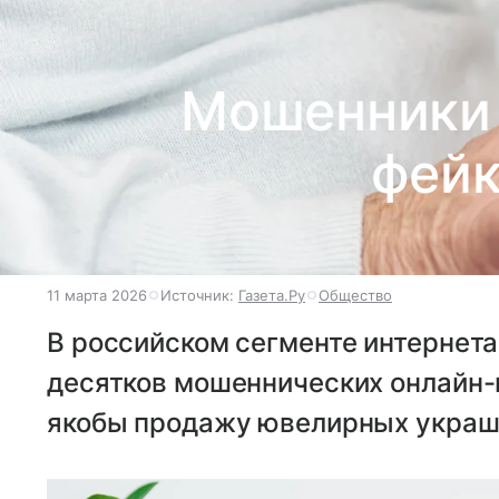
Мошенники 
фейк
11 марта 2026
Источник:
Газета.Ру
Общество
В российском сегменте интернет
десятков мошеннических онлайн-
якобы продажу ювелирных укра