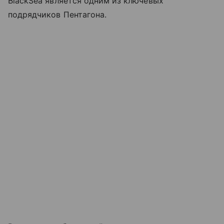
BlackSea является одним из ключевых
подрядчиков Пентагона.