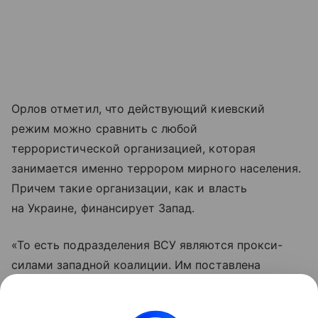
Орлов отметил, что действующий киевский
режим можно сравнить с любой
террористической организацией, которая
занимается именно террором мирного населения.
Причем такие организации, как и власть
на Украине, финансирует Запад.
«То есть подразделения ВСУ являются прокси-
силами западной коалиции. Им поставлена
задача — осуществлять террор мирного
населения. А они ее выполняют», — резюмировал