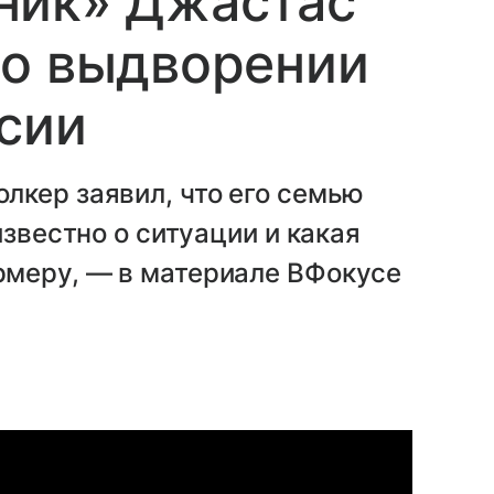
ник» Джастас
 о выдворении
ссии
лкер заявил, что его семью
известно о ситуации и какая
меру, — в материале ВФокусе