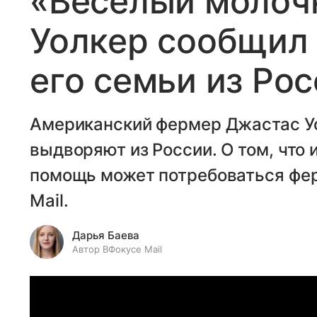
«Веселый молоч
Уолкер сообщил
его семьи из Ро
Американский фермер Джастас Уо
выдворяют из России. О том, что 
помощь может потребоваться фер
Mail.
Дарья Баева
Автор ВФокусе Mail