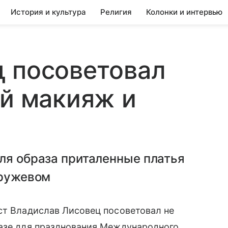
История и культура
Религия
Колонки и интервью
ц посоветовал
ий макияж и
ля образа приталенные платья
кружевом
ст Владислав Лисовец посоветовал не
разе для празднования Международного