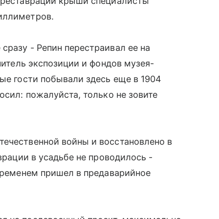
и реставрации крыши специалисты
иллиметров.
сразу - Репин перестраивал ее на
анитель экспозиции и фондов музея-
вые гости побывали здесь еще в 1904
осил: пожалуйста, только не зовите
течественной войны и восстановлено в
аврации в усадьбе не проводилось -
 временем пришел в предаварийное