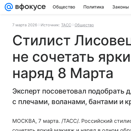
Общество
Политика
Законы
7 марта 2026
Источник:
ТАСС
Общество
Стилист Лисове
не сочетать ярк
наряд 8 Марта
Эксперт посоветовал подобрать д
с плечами, воланами, бантами и 
МОСКВА, 7 марта. /ТАСС/. Российский стили
сочетать яркий макияж и наряд в одном об