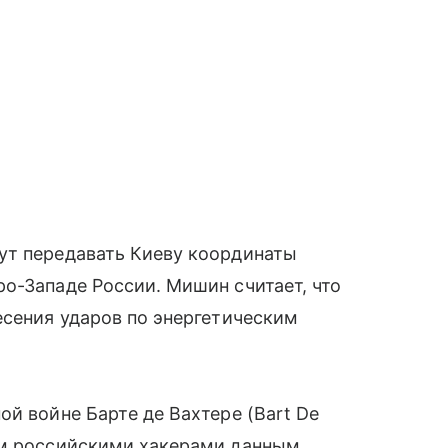
ут передавать Киеву координаты
о-Западе России. Мишин считает, что
есения ударов по энергетическим
ой войне Бартe де Вахтере (Bart De
ым российскими хакерами данным,