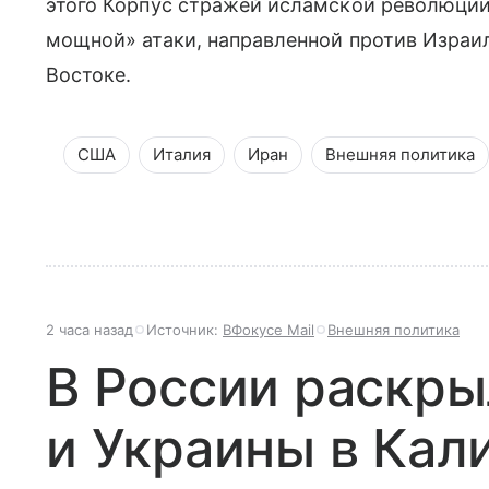
этого Корпус стражей исламской революции
мощной» атаки, направленной против Израи
Востоке.
США
Италия
Иран
Внешняя политика
2 часа назад
Источник:
ВФокусе Mail
Внешняя политика
В России раскр
и Украины в Кал