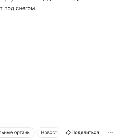
т под снегом.
льные органы
Новости
Общество
Поделиться