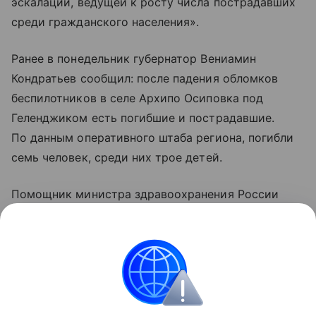
эскалации, ведущей к росту числа пострадавших
среди гражданского населения».
Ранее в понедельник губернатор Вениамин
Кондратьев сообщил: после падения обломков
беспилотников в селе Архипо Осиповка под
Геленджиком есть погибшие и пострадавшие.
По данным оперативного штаба региона, погибли
семь человек, среди них трое детей.
Помощник министра здравоохранения России
Алексей Кузнецов уточнил, что 21 человек
госпитализирован, еще 37 пострадавшим помощь
оказали амбулаторно.
Украина
Россия
ООН
Вооруженные конф