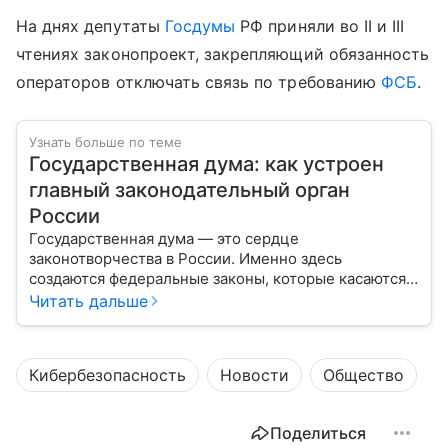
На днях депутаты
Госдумы
РФ приняли во II и III
чтениях законопроект, закрепляющий обязанность
операторов отключать связь по требованию
ФСБ
.
Узнать больше по теме
Государственная дума: как устроен
главный законодательный орган
России
Государственная дума — это сердце
законотворчества в России. Именно здесь
создаются федеральные законы, которые касаются
жизни каждого гражданина: от образования и
Читать дальше
медицины до налогов и внешней политики. В статье
разберем, как устроена Дума.
Кибербезопасность
Новости
Общество
Поделиться