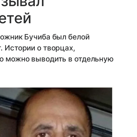
азывал
етей
дожник Бучиба был белой
. Истории о творцах,
но можно выводить в отдельную