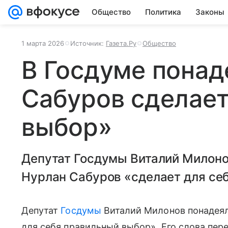
Общество
Политика
Законы
1 марта 2026
Источник:
Газета.Ру
Общество
В Госдуме понад
Сабуров сделае
выбор»
Депутат Госдумы Виталий Милоно
Нурлан Сабуров «сделает для се
Депутат
Госдумы
Виталий Милонов понадеял
для себя правильный выбор». Его слова пере