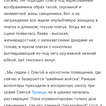
сложно. Не подходит Ольга под нарисованный
воображением образ тихой, скромной и
незаметной жены священника. Вот и на
награждение все ждали неулыбчивую женщину в
платке и длинном, глухом платье. Когда же на
сцене появилась Язева - высокая,
жизнерадостная, с залихватскими дредами на
голове, в ярком платье с кокетливо
выглядывающей из-под него кружевной нижней
юбкой, зал тихонько ахнул.
…Мы сидим с Ольгой в крохотном помещении, где
сейчас и базируются "швейные войска". Раньше
волонтеры приходили в воскресную школу при
храме Святой
Троицы
, но в церкви началась
реставрация. Пока отремонтирован только дом
священника, так что длинный "раскройный" стол, а