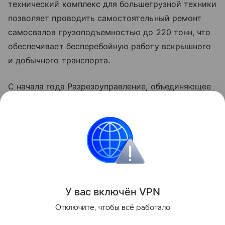
технический комплекс для большегрузной техники
позволяет проводить самостоятельный ремонт
самосвалов грузоподъемностью до 220 тонн, что
обеспечивает бесперебойную работу вскрышного
и добычного транспорта.
С начала года Разрезоуправление, объединяющее
разрезы "Заречный" и "Заречный-Северный",
демонстрирует опережение плановых
показателей. По итогам семи месяцев
фактическая добыча угля достигла 2,9 миллиона
тонн.
Поделиться
У вас включ
ён
V
P
N
Отключите, чтобы всё работало