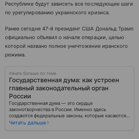
Республике будут зависеть все последующие шаги
по урегулированию украинского кризиса.
Ранее сегодня 47-й президент США Дональд Трамп
официально объявил о начале операции, целью
которой названо полное уничтожение иранского
режима.
Узнать больше по теме
Государственная дума: как устроен
главный законодательный орган
России
Государственная дума — это сердце
законотворчества в России. Именно здесь
создаются федеральные законы, которые касаются
жизни каждого гражданина: от образования и
Читать дальше
медицины до налогов и внешней политики. В статье
разберем, как устроена Дума.