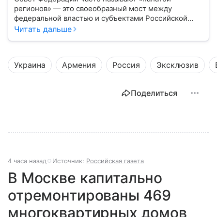
регионов» — это своеобразный мост между
федеральной властью и субъектами Российской
Федерации. Если Государственная Дума выражает
Читать дальше
волю народа, то Совет Федерации — голос
регионов, обеспечивающий баланс интересов в
масштабах всей страны.
Украина
Армения
Россия
Эксклюзив
Поделиться
4 часа назад
Источник:
Российская газета
В Москве капитально
отремонтированы 469
многоквартирных домов