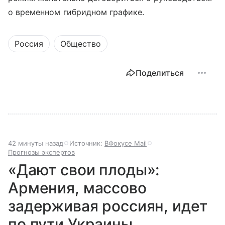
о временном гибридном графике.
Россия
Общество
Поделиться
42 минуты назад
Источник:
ВФокусе Mail
Прогнозы экспертов
«Дают свои плоды»:
Армения, массово
задерживая россиян, идет
по пути Украины