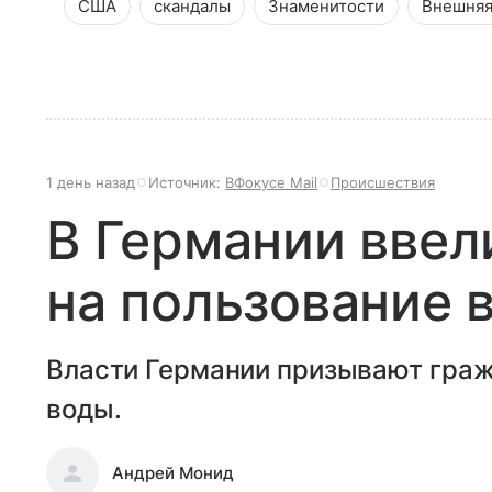
США
скандалы
Знаменитости
Внешняя
1 день назад
Источник:
ВФокусе Mail
Происшествия
В Германии ввел
на пользование 
Власти Германии призывают граж
воды.
Андрей Монид