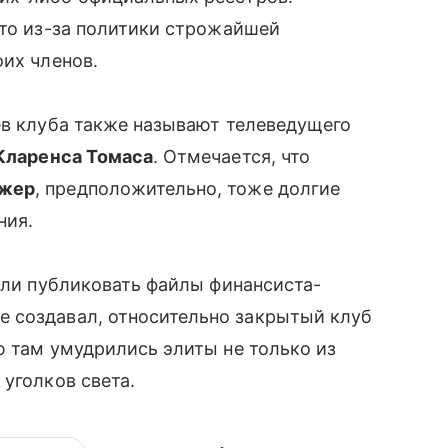
что из-за политики строжайшей
оих членов.
ев клуба также называют телеведущего
Кларенса Томаса
. Отмечается, что
джер
, предположительно, тоже долгие
ния.
чали публиковать файлы финансиста-
же создавал, относительно закрытый клуб
ю там умудрились элиты не только из
уголков света.