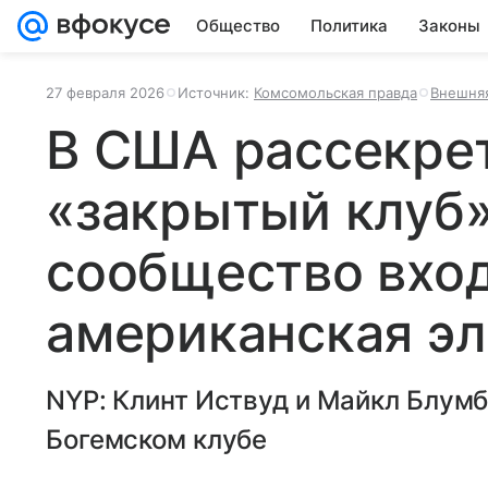
Общество
Политика
Законы
27 февраля 2026
Источник:
Комсомольская правда
Внешняя
В США рассекре
«закрытый клуб»
сообщество вход
американская эл
NYP: Клинт Иствуд и Майкл Блумб
Богемском клубе