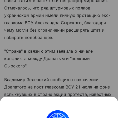
связи с этим в частях боятся расформирования.
Отмечалось, что ряд штурмовых полков
украинской армии имели личную протекцию экс-
главкома ВСУ Александра Сырского, благодаря
чему могли без ограничений расширять штат и
набирать новобранцев.
"Страна" в связи с этим заявила о начале
конфликта между Драпатым и "полками
Сырского".
Владимир Зеленский сообщил о назначении
Драпатого на пост главкома ВСУ 21 июля на фоне
вспыхнувших в стране акций протеста, известных
как "картонный майдан". Митингующие требовали
отставки занимавшего тогда пост
главнокомандующего Сырского и возвращения