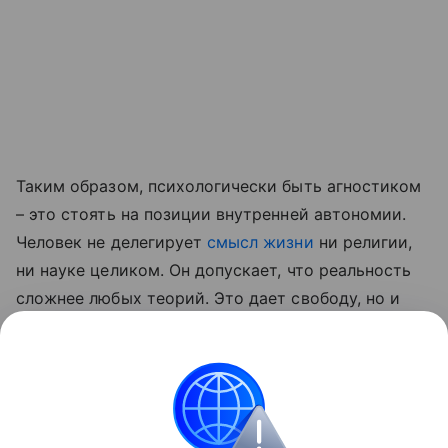
Таким образом, психологически быть агностиком
– это стоять на позиции внутренней автономии.
Человек не делегирует
смысл жизни
ни религии,
ни науке целиком. Он допускает, что реальность
сложнее любых теорий. Это дает свободу, но и
требует зрелости: агностику приходится жить без
готовых опор, выстраивая собственную этику,
ответственность и смысл.
Религии
Объясняем