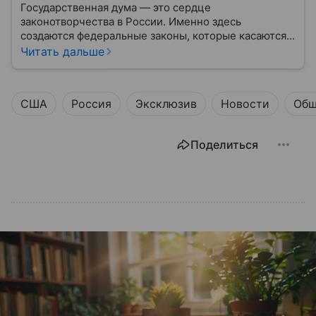
Государственная дума — это сердце
законотворчества в России. Именно здесь
создаются федеральные законы, которые касаются
жизни каждого гражданина: от образования и
Читать дальше
медицины до налогов и внешней политики. В статье
разберем, как устроена Дума.
США
Россия
Эксклюзив
Новости
Общ
Поделиться