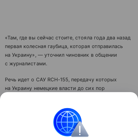
«Там, где вы сейчас стоите, стояла года два назад
первая колесная гаубица, которая отправилась
на Украину», — уточнил чиновник в общении
с журналистами.
Речь идет о САУ RCH-155, передачу которых
на Украину немецкие власти до сих пор
официально не подтверждали. До признания
Писториуса было известно лишь, что украинские
военные обучались в ФРГ обращению с ними.
Европа
Германия
Украина
Внешняя поли