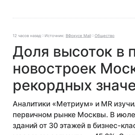
12 часов назад
Источник:
ВФокусе Mail
Общество
Доля высоток в 
новостроек Мос
рекордных знач
Аналитики «Метриум» и MR изучи
первичном рынке Москвы. В июле
зданий от 30 этажей в бизнес-клас