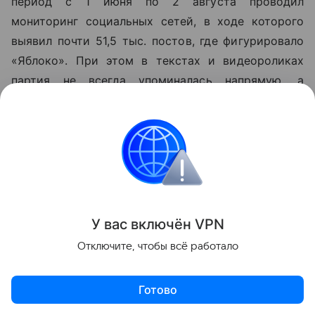
период с 1 июня по 2 августа проводил
мониторинг социальных сетей, в ходе которого
выявил почти 51,5 тыс. постов, где фигурировало
«Яблоко». При этом в текстах и видеороликах
партия не всегда упоминалась напрямую, а
встречалась только в комментариях», - заявляет
он.
У вас включ
ён
V
P
N
Отключите, чтобы всё работало
Готово