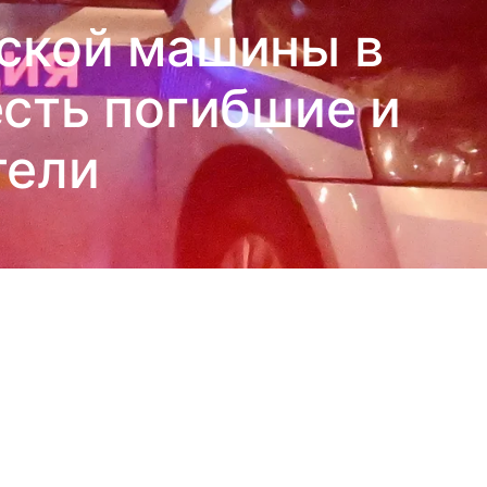
йской машины в
есть погибшие и
тели