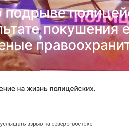
о подрыве полице
льтате покушения 
еные правоохрани
ение на жизнь полицейских.
 услышать взрыв на северо-востоке