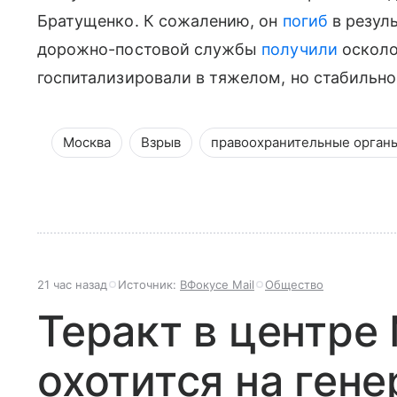
Братущенко. К сожалению, он
погиб
в резуль
дорожно-постовой службы
получили
осколоч
госпитализировали в тяжелом, но стабильн
Москва
Взрыв
правоохранительные орган
21 час назад
Источник:
ВФокусе Mail
Общество
Теракт в центре
охотится на гене