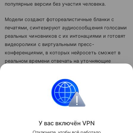
популярные версии без участия человека.
Модели создают фотореалистичные бланки с
печатями, синтезируют аудиосообщения голосами
реальных чиновников с их интонациями и готовят
видеоролики с виртуальными пресс-
конференциями, в которых нейросеть сможет в
реальном времени отвечать на уточняющие
вопросы жертвы. В таких условиях отличить
подделку от реальности человеку практически
невозможно, поэтому единственным рубежом
защиты остаются автоматизированные системы
проверки подлинности контента и метаданных.
Поделиться
У вас включ
ён
V
P
N
Отключите, чтобы всё работало