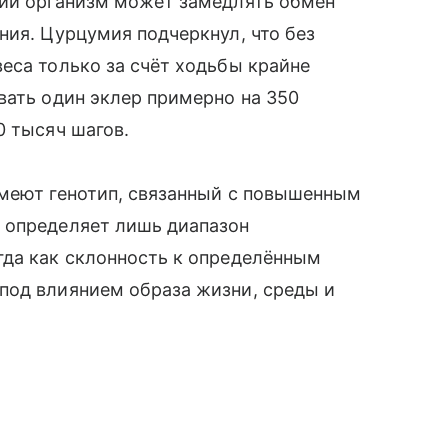
рий организм может замедлять обмен
ния. Цурцумия подчеркнул, что без
еса только за счёт ходьбы крайне
вать один эклер примерно на 350
0 тысяч шагов.
имеют генотип, связанный с повышенным
 определяет лишь диапазон
гда как склонность к определённым
под влиянием образа жизни, среды и