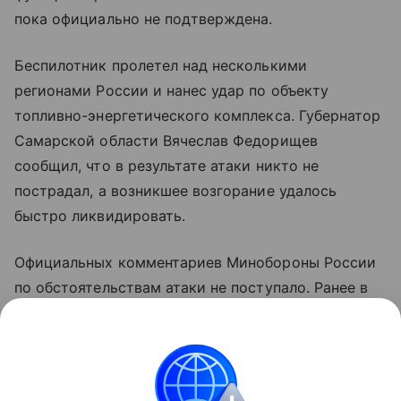
пока официально не подтверждена.
Беспилотник пролетел над несколькими
регионами России и нанес удар по объекту
топливно-энергетического комплекса. Губернатор
Самарской области Вячеслав Федорищев
сообщил, что в результате атаки никто не
пострадал, а возникшее возгорание удалось
быстро ликвидировать.
Официальных комментариев Минобороны России
по обстоятельствам атаки не поступало. Ранее в
ведомстве сообщали об уничтожении украинского
беспилотника над территорией Самарской
области.