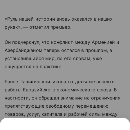
«Руль нашей истории вновь оказался в наших
руках», — отметил премьер.
Он подчеркнул, что конфликт между Арменией и
Азербайджаном теперь остался в прошлом, а
установившийся мир, по его словам, уже
ощущается на практике.
Ранее Пашинян критиковал отдельные аспекты
работы Евразийского экономического союза. В
частности, он обращал внимание на ограничения,
препятствующие свободному перемещению
товаров, услуг, капитала и рабочей силы между
странами объединения. По мнению премьера,