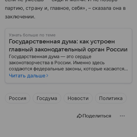
партию, страну и, главное, себя», – сказала она в
заключении.
Узнать больше по теме
Государственная дума: как устроен
главный законодательный орган России
Государственная дума — это сердце
законотворчества в России. Именно здесь
создаются федеральные законы, которые касаются
жизни каждого гражданина: от образования и
Читать дальше
медицины до налогов и внешней политики. В статье
разберем, как устроена Дума.
Россия
Госдума
Новости
Политика
Поделиться