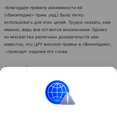
«Благодаря правилу анонимности её
(«Википедию» прим. ред.) было легко
использовать для этих целей. Трудно сказать, кем
именно, ведь все остаются анонимными. Однако
из множества различных доказательств нам
известно, что ЦРУ вносило правки в «Википедию»,
- приводит издание его слова.
Сэнгер добавил, что сожалеет о том, что не
внедрил меры предосторожности в проект для
защиты с пропагандой.
США
Инфовойны
Новости
Поделиться