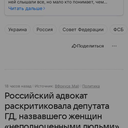
ней слышали все, но мало кто понимает, чем
именно занимается Федеральная служба
Читать дальше
безопасности, как устроена ее работа, подробнее —
в материале.
Украина
Россия
Совет Федерации
ФСБ
Поделиться
18 часов назад
Источник:
ВФокусе Mail
Политика
Российский адвокат
раскритиковала депутата
ГД, назвавшего женщин
«неполноценными людьми»