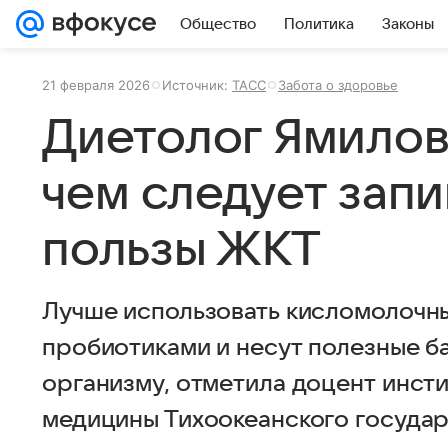
Общество
Политика
Законы
21 февраля 2026
Источник:
ТАСС
Забота о здоровье
Диетолог Ямилов
чем следует запи
пользы ЖКТ
Лучше использовать кисломолочны
пробиотиками и несут полезные б
организму, отметила доцент инст
медицины Тихоокеанского госуда