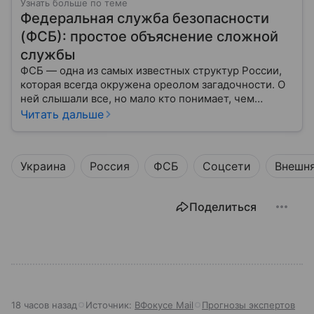
Узнать больше по теме
Федеральная служба безопасности
(ФСБ): простое объяснение сложной
службы
ФСБ — одна из самых известных структур России,
которая всегда окружена ореолом загадочности. О
ней слышали все, но мало кто понимает, чем
именно занимается Федеральная служба
Читать дальше
безопасности, как устроена ее работа, подробнее —
в материале.
Украина
Россия
ФСБ
Соцсети
Внешня
Поделиться
18 часов назад
Источник:
ВФокусе Mail
Прогнозы экспертов