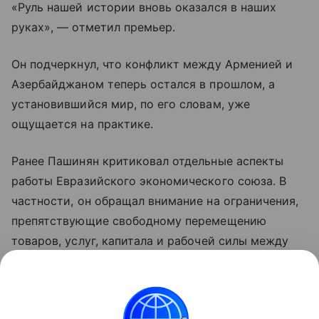
«Руль нашей истории вновь оказался в наших
руках», — отметил премьер.
Он подчеркнул, что конфликт между Арменией и
Азербайджаном теперь остался в прошлом, а
установившийся мир, по его словам, уже
ощущается на практике.
Ранее Пашинян критиковал отдельные аспекты
работы Евразийского экономического союза. В
частности, он обращал внимание на ограничения,
препятствующие свободному перемещению
товаров, услуг, капитала и рабочей силы между
странами объединения. По мнению премьера,
такие меры снижают предсказуемость условий
для бизнеса и эффективность интеграции.