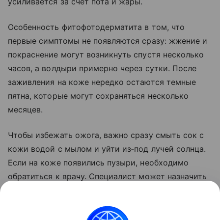
усиливается за счет пота и жары.
Особенность фитофотодерматита в том, что
первые симптомы не появляются сразу: жжение и
покраснение могут возникнуть спустя несколько
часов, а волдыри примерно через сутки. После
заживления на коже нередко остаются темные
пятна, которые могут сохраняться несколько
месяцев.
Чтобы избежать ожога, важно сразу смыть сок с
кожи водой с мылом и уйти из‑под лучей солнца.
Если на коже появились пузыри, необходимо
обратиться к врачу. Специалист может назначить
антисептические компрессы, мази для
предотвращения инфекции, кортикостероидные
средства при сильном воспалении или